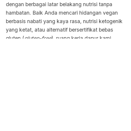
dengan berbagai latar belakang nutrisi tanpa
hambatan. Baik Anda mencari hidangan vegan
berbasis nabati yang kaya rasa, nutrisi ketogenik
yang ketat, atau alternatif bersertifikat bebas
gluten (
gluten-free
), ruang kerja dapur kami
beroperasi dengan standar keamanan tertinggi
untuk mitigasi kontaminasi silang. Setiap piring
yang tersaji adalah sebuah kisah sensorik
mendalam yang diceritakan melalui tekstur,
keseimbangan rasa, dan keahlian seni kuliner
tingkat tinggi.