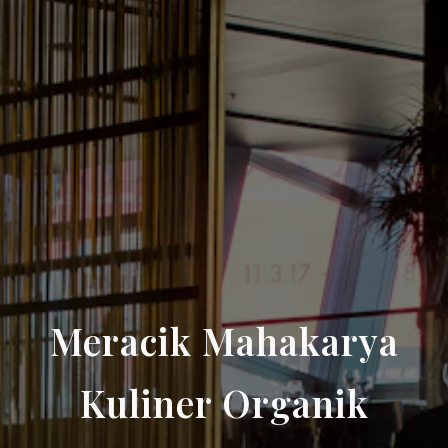
Meracik Mahakarya
Kuliner Organik