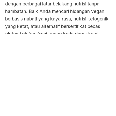
dengan berbagai latar belakang nutrisi tanpa
hambatan. Baik Anda mencari hidangan vegan
berbasis nabati yang kaya rasa, nutrisi ketogenik
yang ketat, atau alternatif bersertifikat bebas
gluten (
gluten-free
), ruang kerja dapur kami
beroperasi dengan standar keamanan tertinggi
untuk mitigasi kontaminasi silang. Setiap piring
yang tersaji adalah sebuah kisah sensorik
mendalam yang diceritakan melalui tekstur,
keseimbangan rasa, dan keahlian seni kuliner
tingkat tinggi.