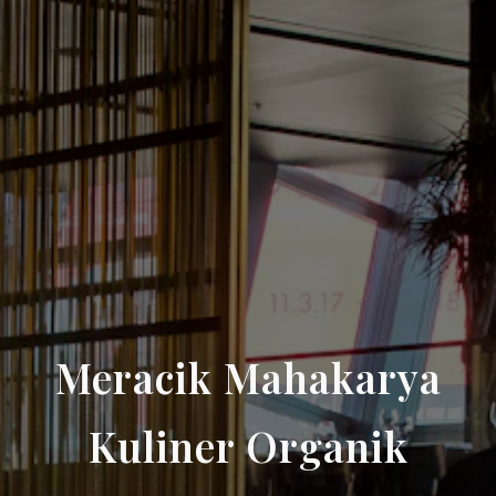
Meracik Mahakarya
Kuliner Organik