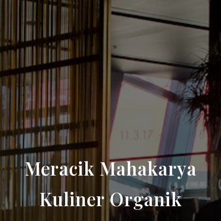
Meracik Mahakarya
Kuliner Organik