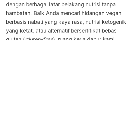
dengan berbagai latar belakang nutrisi tanpa
hambatan. Baik Anda mencari hidangan vegan
berbasis nabati yang kaya rasa, nutrisi ketogenik
yang ketat, atau alternatif bersertifikat bebas
gluten (
gluten-free
), ruang kerja dapur kami
beroperasi dengan standar keamanan tertinggi
untuk mitigasi kontaminasi silang. Setiap piring
yang tersaji adalah sebuah kisah sensorik
mendalam yang diceritakan melalui tekstur,
keseimbangan rasa, dan keahlian seni kuliner
tingkat tinggi.