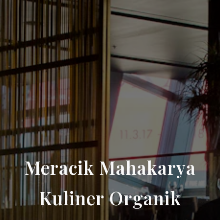
Meracik Mahakarya
Kuliner Organik