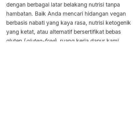
dengan berbagai latar belakang nutrisi tanpa
hambatan. Baik Anda mencari hidangan vegan
berbasis nabati yang kaya rasa, nutrisi ketogenik
yang ketat, atau alternatif bersertifikat bebas
gluten (
gluten-free
), ruang kerja dapur kami
beroperasi dengan standar keamanan tertinggi
untuk mitigasi kontaminasi silang. Setiap piring
yang tersaji adalah sebuah kisah sensorik
mendalam yang diceritakan melalui tekstur,
keseimbangan rasa, dan keahlian seni kuliner
tingkat tinggi.